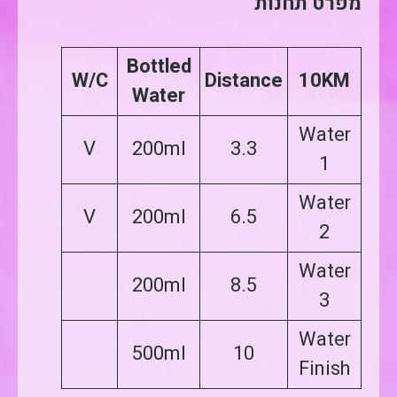
מפרט תחנות
Bottled
W/C
Distance
10KM
Water
Water
V
200ml
3.3
1
Water
V
200ml
6.5
2
Water
200ml
8.5
3
Water
500ml
10
Finish